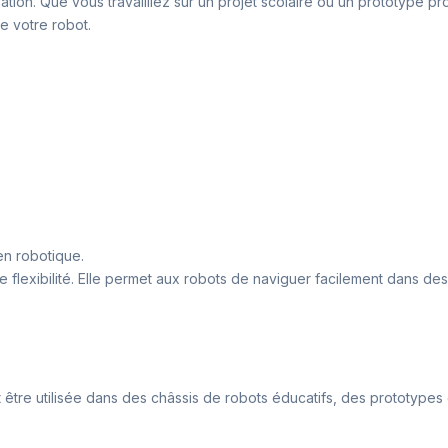
sation. Que vous travailliez sur un projet scolaire ou un prototype pro
e votre robot.
en robotique.
 flexibilité. Elle permet aux robots de naviguer facilement dans des
eut être utilisée dans des châssis de robots éducatifs, des protot