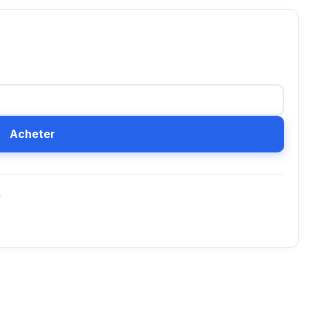
Acheter
D