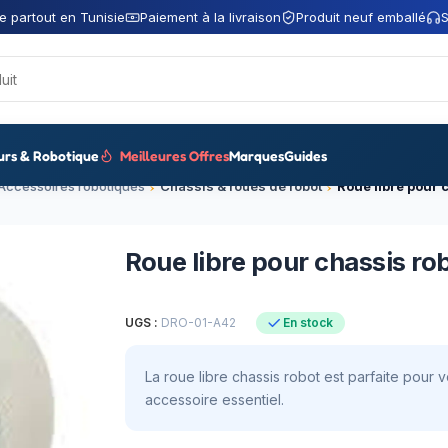
e partout en Tunisie
Paiement à la livraison
Produit neuf emballé
S
urs & Robotique
Meilleures Offres
Marques
Guides
Accessoires robotiques
Châssis & roues de robot
Roue libre pour 
Roue libre pour chassis ro
UGS :
DRO-01-A42
En stock
La roue libre chassis robot est parfaite pour 
accessoire essentiel.