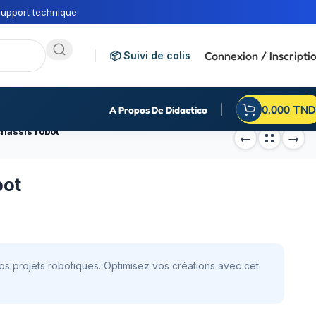
upport technique
Connexion / Inscripti
📦 Suivi de colis
0,000
TND
A Propos De Didactico
chassis robot
bot
vos projets robotiques. Optimisez vos créations avec cet