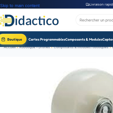
Livraison rapid
Skip to main content
Boutique
Cartes Programmables
Composants & Modules
Capte
Accueil
Robotique – Drones
Composants & modules robotiques