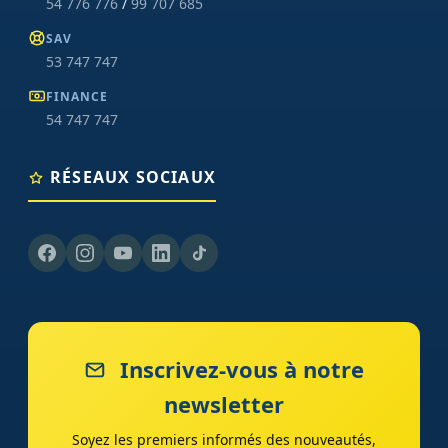
54 776 776
/
99 707 685
SAV
53 747 747
FINANCE
54 747 747
RÉSEAUX SOCIAUX
Inscrivez-vous à notre
newsletter
Soyez les premiers informés des nouveautés,