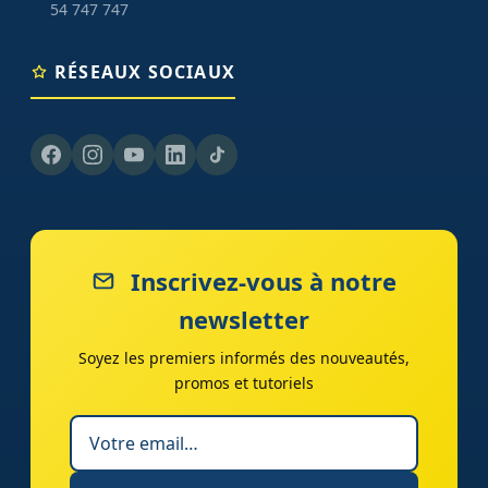
54 747 747
RÉSEAUX SOCIAUX
Inscrivez-vous à notre
newsletter
Soyez les premiers informés des nouveautés,
promos et tutoriels