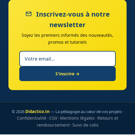
Inscrivez-vous à notre
newsletter
Soyez les premiers informés des nouveautés,
promos et tutoriels
S'inscrire →
© 2026
Didactico.tn
— La pédagogie au cœur de vos projets ·
Confidentialité
CGV
Mentions légales
Retours et
·
·
·
remboursement
Suivi de colis
·