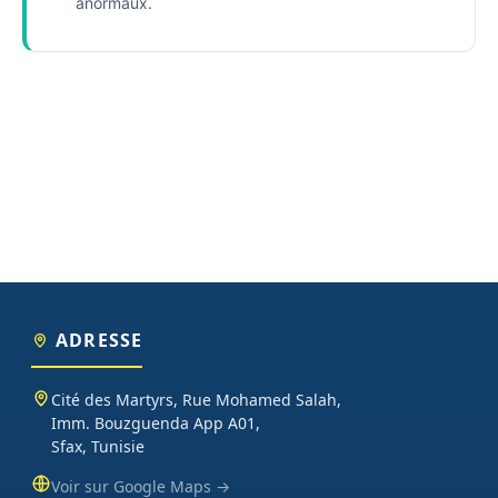
anormaux.
ADRESSE
Cité des Martyrs, Rue Mohamed Salah,
Imm. Bouzguenda App A01,
Sfax, Tunisie
Voir sur Google Maps →