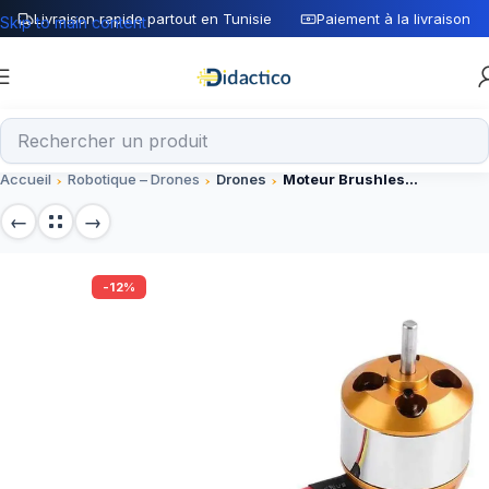
Livraison rapide partout en Tunisie
Paiement à la livraison
Skip to main content
Accueil
Robotique – Drones
Drones
Moteur Brushless 930KV
-12%