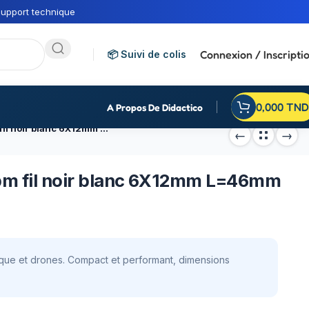
upport technique
Connexion / Inscripti
📦 Suivi de colis
0,000
TND
A Propos De Didactico
Moteur 612 – 3.7V 53000rpm fil noir blanc 6X12mm L=46mm
pm fil noir blanc 6X12mm L=46mm
ique et drones. Compact et performant, dimensions