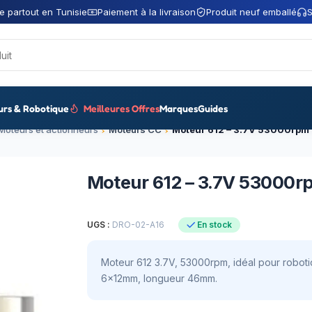
e partout en Tunisie
Paiement à la livraison
Produit neuf emballé
S
urs & Robotique
Meilleures Offres
Marques
Guides
Moteurs et actionneurs
Moteurs CC
Moteur 612 – 3.7V 53000r
UGS :
DRO-02-A16
En stock
Moteur 612 3.7V, 53000rpm, idéal pour robot
6x12mm, longueur 46mm.