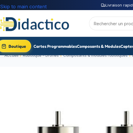
Livraison rapid
Skip to main content
Boutique
Cartes Programmables
Composants & Modules
Capte
Accueil
Robotique – Drones
Composants & modules robotiques