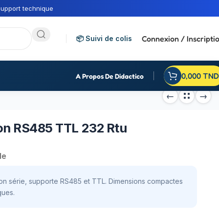
upport technique
Connexion / Inscripti
📦 Suivi de colis
0,000
TND
A Propos De Didactico
ion RS485 TTL 232 Rtu
de
ion série, supporte RS485 et TTL. Dimensions compactes
ques.