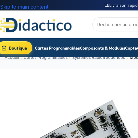
Livraison rapid
Skip to main content
Boutique
Cartes Programmables
Composants & Modules
Capte
Accueil
Cartes Programmables
Systèmes Radiofréquences
Mod