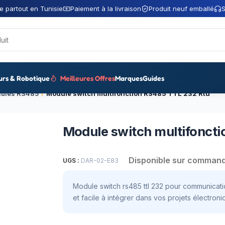
e partout en Tunisie
Paiement à la livraison
Produit neuf emballé
S
urs & Robotique
Meilleures Offres
Marques
Guides
ules RS485
Module switch multifonction RS485 TTL 232 Rtu
Module switch multifonct
Disponible sur comman
UGS :
DAR-02-E83
Module switch rs485 ttl 232 pour communicat
et facile à intégrer dans vos projets électroni