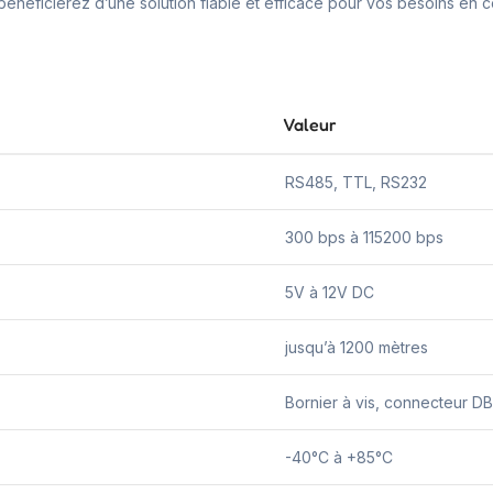
bénéficierez d’une solution fiable et efficace pour vos besoins en 
Valeur
RS485, TTL, RS232
300 bps à 115200 bps
5V à 12V DC
jusqu’à 1200 mètres
Bornier à vis, connecteur D
-40°C à +85°C