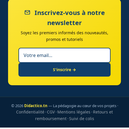
Inscrivez-vous à notre
newsletter
Soyez les premiers informés des nouveautés,
promos et tutoriels
S'inscrire →
© 2026
Didactico.tn
— La pédagogie au cœur de vos projets ·
Confidentialité
CGV
Mentions légales
Retours et
·
·
·
remboursement
Suivi de colis
·