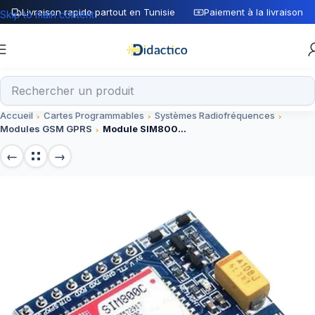
Livraison rapide partout en Tunisie
Paiement à la livraison
Skip to main content
Accueil
Cartes Programmables
Systèmes Radiofréquences
Modules GSM GPRS
Module SIM800C GSM GPRS 5V/3.3V TTL IPEX Avec Bluetooth Et TTS STM32 C51