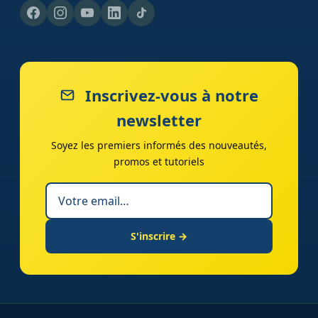
Inscrivez-vous à notre
newsletter
Soyez les premiers informés des nouveautés,
promos et tutoriels
S'inscrire →