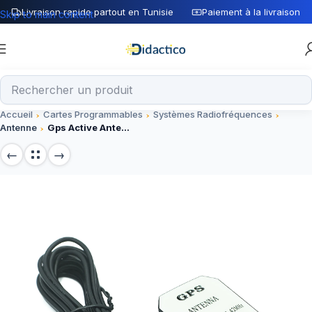
Livraison rapide partout en Tunisie
Paiement à la livraison
Skip to main content
Accueil
Cartes Programmables
Systèmes Radiofréquences
Antenne
Gps Active Antenne 3M