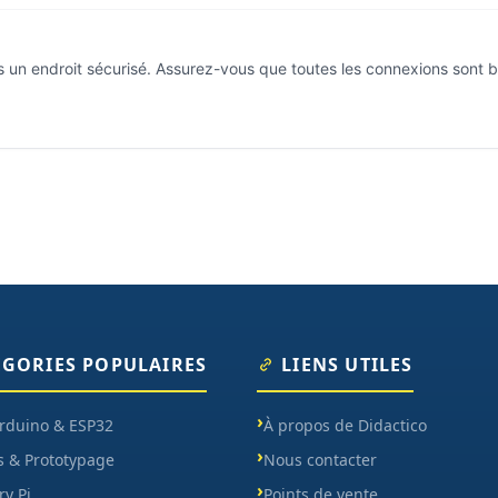
s un endroit sécurisé. Assurez-vous que toutes les connexions sont bien
ÉGORIES POPULAIRES
LIENS UTILES
Arduino & ESP32
À propos de Didactico
s & Prototypage
Nous contacter
y Pi
Points de vente