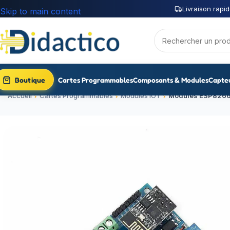
Livraison rapid
Skip to main content
Boutique
Cartes Programmables
Composants & Modules
Capte
Accueil
Cartes Programmables
Modules IOT
Modules ESP826