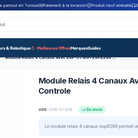
e partout en Tunisie
Paiement à la livraison
Produit neuf emballé
S
urs & Robotique
Meilleures Offres
Marques
Guides
6
Module Relais 4 Canaux Avec ESP-01 WIFI ESP8266 Pour Smart Controle
Module Relais 4 Canaux A
Controle
UGS :
DAR-01-B38
En stock
Le module relais 4 canaux esp8266 permet un 