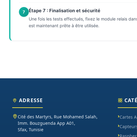
Étape 7 : Finalisation et sécurité
7
Une fois les tests effectués, fixez le module relais dan
est maintenant prête à être utilisée.
ADRESSE
CAT
Cité des Martyrs, Rue Mohamed Salah,
Cartes 
Imm. Bouzguenda App A01,
Capteur
Sfax, Tunisie
Raspberr