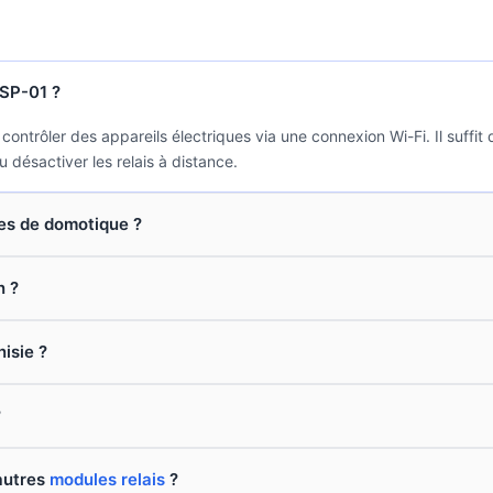
ESP-01 ?
ntrôler des appareils électriques via une connexion Wi-Fi. Il suffit
 désactiver les relais à distance.
es de domotique ?
n ?
nisie ?
?
'autres
modules relais
?