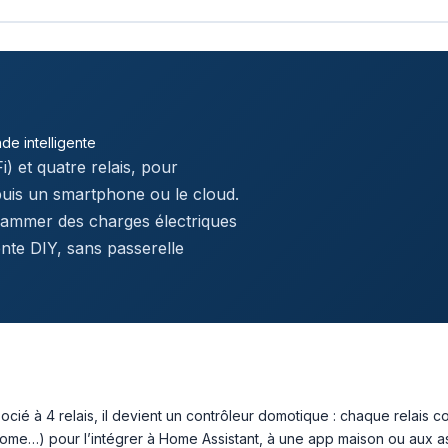
e intelligente
 et quatre relais, pour
puis un smartphone ou le cloud.
grammer des charges électriques
ente DIY, sans passerelle
ocié à 4 relais, il devient un contrôleur domotique : chaque relai
ome…) pour l’intégrer à Home Assistant, à une app maison ou aux a