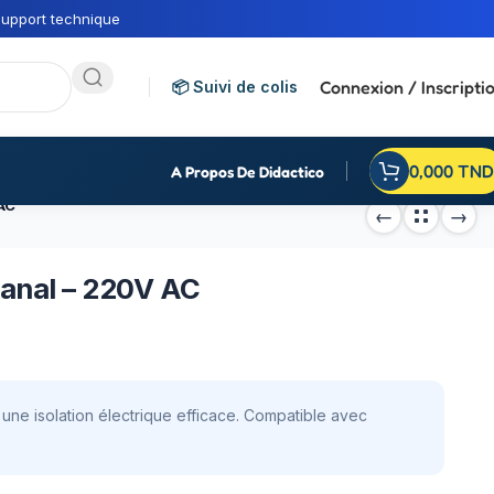
upport technique
Connexion / Inscripti
📦 Suivi de colis
0,000
TND
A Propos De Didactico
AC
Canal – 220V AC
une isolation électrique efficace. Compatible avec