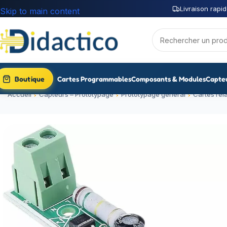
Livraison rapid
Skip to main content
Boutique
Cartes Programmables
Composants & Modules
Capte
Accueil
Capteurs – Prototypage
Prototypage général
Cartes rela