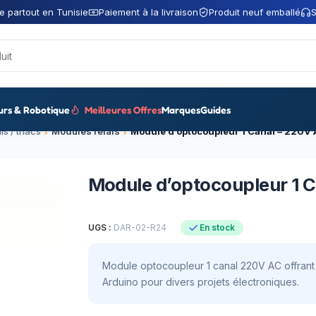
e partout en Tunisie
Paiement à la livraison
Produit neuf emballé
S
urs & Robotique
Meilleures Offres
Marques
Guides
is / triacs
Modules relais
Module d’optocoupleur 1 Canal – 220V 
Module d’optocoupleur 1 
UGS :
DAR-02-R24
En stock
Module optocoupleur 1 canal 220V AC offrant 
Arduino pour divers projets électroniques.