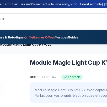
e partout en Tunisie
Paiement à la livraison
Produit neuf emballé
S
urs & Robotique
Meilleures Offres
Marques
Guides
Module Magic Light Cup KY-027
Module Magic Light Cup 
UGS :
DCD-01-B47
En stock
Module Magic Light Cup KY-027 avec capteur 
Parfait pour vos projets électroniques et robo