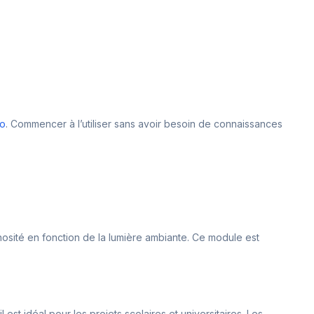
no
. Commencer à l’utiliser sans avoir besoin de connaissances
minosité en fonction de la lumière ambiante. Ce module est
est idéal pour les projets scolaires et universitaires. Les