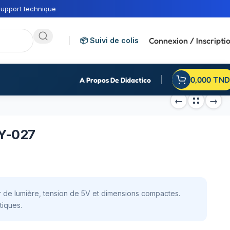
upport technique
Connexion / Inscripti
📦 Suivi de colis
0,000
TND
A Propos De Didactico
KY-027
de lumière, tension de 5V et dimensions compactes.
tiques.