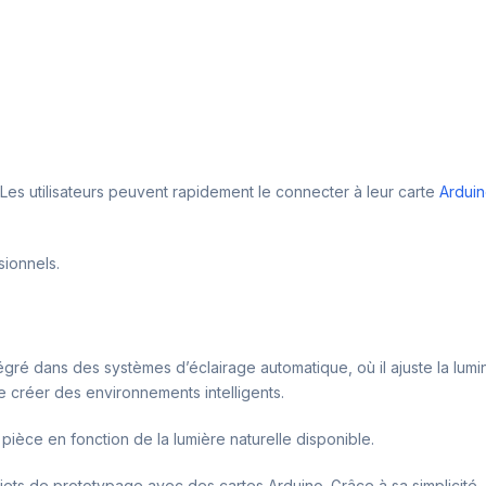
. Les utilisateurs peuvent rapidement le connecter à leur carte
Ardui
sionnels.
intégré dans des systèmes d’éclairage automatique, où il ajuste la lu
 créer des environnements intelligents.
e pièce en fonction de la lumière naturelle disponible.
jets de prototypage avec des cartes Arduino. Grâce à sa simplicité, il 