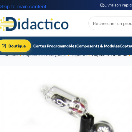
Livraison rapid
Skip to main content
Boutique
Cartes Programmables
Composants & Modules
Capte
Accueil
Capteurs – Prototypage
Capteurs
Capteurs Vibration