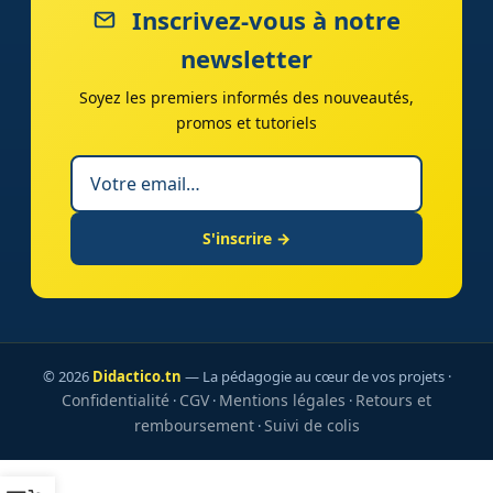
Inscrivez-vous à notre
newsletter
Soyez les premiers informés des nouveautés,
promos et tutoriels
S'inscrire →
© 2026
Didactico.tn
— La pédagogie au cœur de vos projets ·
Confidentialité
CGV
Mentions légales
Retours et
·
·
·
remboursement
Suivi de colis
·