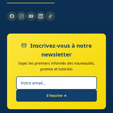
Inscrivez-vous à notre
newsletter
Soyez les premiers informés des nouveautés,
promos et tutoriels
S'inscrire →