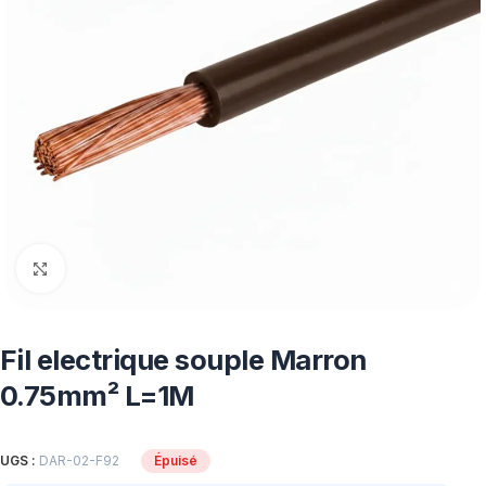
Click to enlarge
Fil electrique souple Marron
0.75mm² L=1M
UGS :
DAR-02-F92
Épuisé