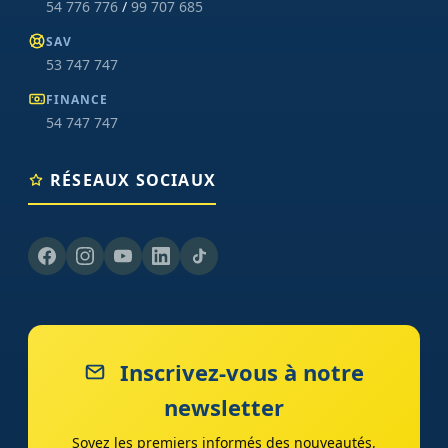
54 776 776
/
99 707 685
SAV
53 747 747
FINANCE
54 747 747
RÉSEAUX SOCIAUX
Inscrivez-vous à notre
newsletter
Soyez les premiers informés des nouveautés,