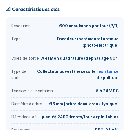
📐
Caractéristiques clés
Résolution
600 impulsions par tour (P/R)
Type
Encodeur incrémental optique
(photoélectrique)
Voies de sortie
A et B en quadrature (déphasage 90°)
Type de
Collecteur ouvert (nécessite
résistance
sortie
de pull-up)
Tension d’alimentation
5 à 24 V DC
Diamètre d’arbre
Ø6 mm (arbre demi-creux typique)
Décodage ×4
jusqu’à 2400 fronts/tour exploitables