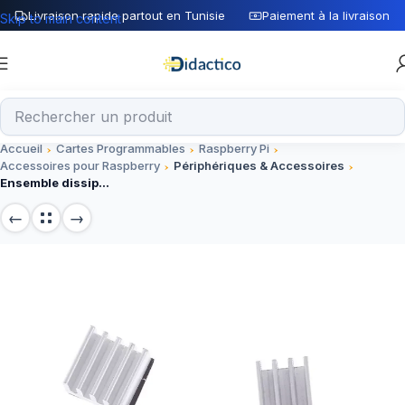
Livraison rapide partout en Tunisie
Paiement à la livraison
Skip to main content
Accueil
Cartes Programmables
Raspberry Pi
Accessoires pour Raspberry
Périphériques & Accessoires
Ensemble dissipateur de chaleur blanc 4 en 1 en aluminium pour Raspberry Pi 4B