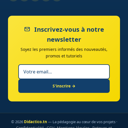
Inscrivez-vous à notre
newsletter
Soyez les premiers informés des nouveautés,
promos et tutoriels
S'inscrire →
© 2026
Didactico.tn
— La pédagogie au cœur de vos projets ·
Confidentialité
CGV
Mentions légales
Retours et