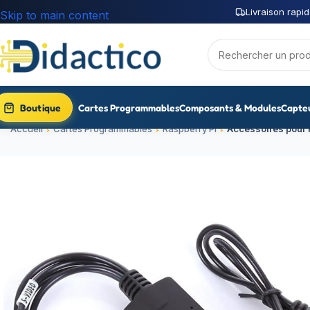
Livraison rapid
Skip to main content
Boutique
Cartes Programmables
Composants & Modules
Capte
Accueil
Cartes Programmables
Raspberry Pi
Accessoires pour