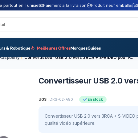
e partout en Tunisie
Paiement à la livraison
Produit neuf emballé
S
urs & Robotique
Meilleures Offres
Marques
Guides
 Raspberry
Convertisseur USB 2.0 vers 3RCA + S-VIDEO pour Raspberry Pi
Convertisseur USB 2.0 ve
UGS :
DRS-02-A80
En stock
Convertisseur USB 2.0 vers 3RCA + S-VIDEO po
qualité vidéo supérieure.