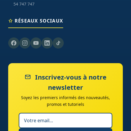
54 747 747
RÉSEAUX SOCIAUX
Inscrivez-vous à notre
newsletter
Soyez les premiers informés des nouveautés,
promos et tutoriels