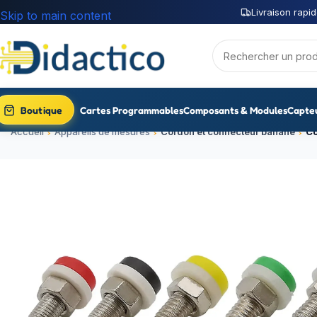
Livraison rapid
Skip to main content
Boutique
Cartes Programmables
Composants & Modules
Capte
Accueil
Appareils de mesures
Cordon et connecteur banane
Co