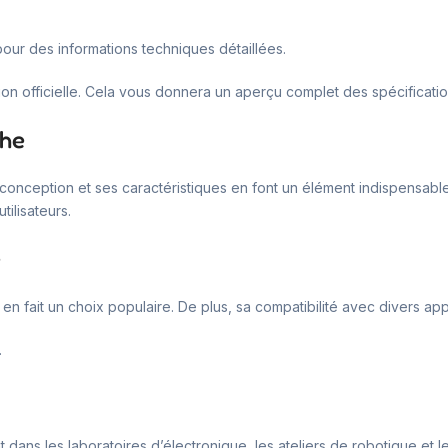
our des informations techniques détaillées.
on officielle. Cela vous donnera un aperçu complet des spécificatio
che
a conception et ses caractéristiques en font un élément indispensab
tilisateurs.
e
n en fait un choix populaire. De plus, sa compatibilité avec divers ap
.
 dans les laboratoires d’électronique, les ateliers de robotique et le