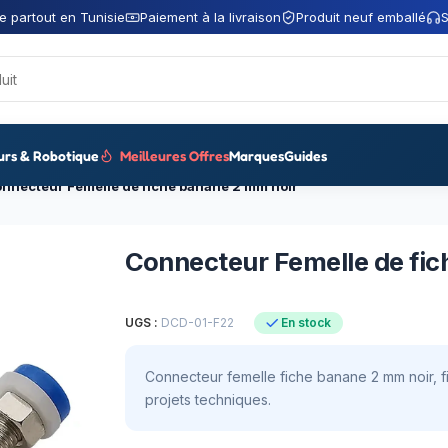
e partout en Tunisie
Paiement à la livraison
Produit neuf emballé
S
urs & Robotique
Meilleures Offres
Marques
Guides
nnecteur Femelle de fiche banane 2 mm noir
Connecteur Femelle de fic
UGS :
DCD-01-F22
En stock
Connecteur femelle fiche banane 2 mm noir, f
projets techniques.