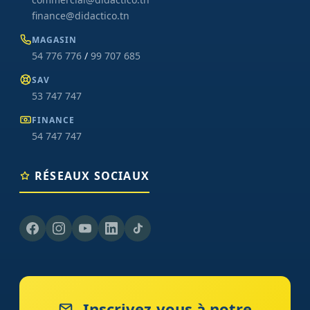
finance@didactico.tn
MAGASIN
54 776 776
/
99 707 685
SAV
53 747 747
FINANCE
54 747 747
RÉSEAUX SOCIAUX
Inscrivez-vous à notre