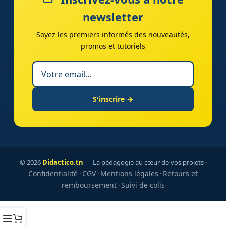
newsletter
Soyez les premiers informés des nouveautés,
promos et tutoriels
S'inscrire →
© 2026
Didactico.tn
— La pédagogie au cœur de vos projets ·
Confidentialité
CGV
Mentions légales
Retours et
·
·
·
remboursement
Suivi de colis
·