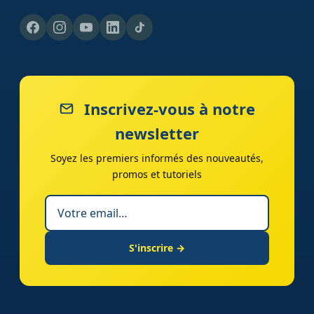
Inscrivez-vous à notre
newsletter
Soyez les premiers informés des nouveautés,
promos et tutoriels
S'inscrire →