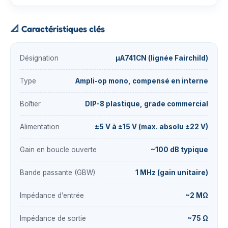
📐
Caractéristiques clés
Désignation
µA741CN (lignée Fairchild)
Type
Ampli-op mono, compensé en interne
Boîtier
DIP-8 plastique, grade commercial
Alimentation
±5 V à ±15 V (max. absolu ±22 V)
Gain en boucle ouverte
~100 dB typique
Bande passante (GBW)
1 MHz (gain unitaire)
Impédance d’entrée
~2 MΩ
Impédance de sortie
~75 Ω