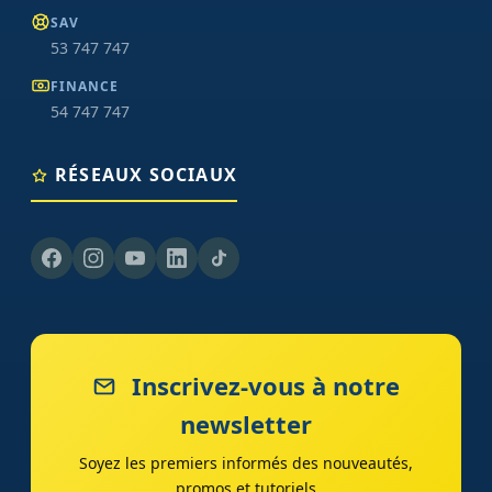
SAV
53 747 747
FINANCE
54 747 747
RÉSEAUX SOCIAUX
Inscrivez-vous à notre
newsletter
Soyez les premiers informés des nouveautés,
promos et tutoriels