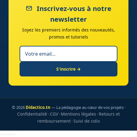
Inscrivez-vous à notre
newsletter
Soyez les premiers informés des nouveautés,
promos et tutoriels
S'inscrire →
© 2026
Didactico.tn
— La pédagogie au cœur de vos projets ·
Confidentialité
CGV
Mentions légales
Retours et
·
·
·
remboursement
Suivi de colis
·