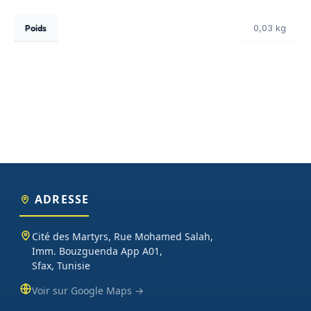
Poids
0,03 kg
ADRESSE
Cité des Martyrs, Rue Mohamed Salah,
Imm. Bouzguenda App A01,
Sfax, Tunisie
Voir sur Google Maps →