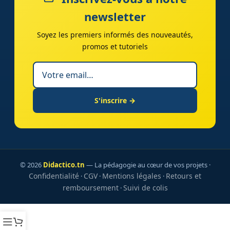
newsletter
Soyez les premiers informés des nouveautés,
promos et tutoriels
S'inscrire →
© 2026
Didactico.tn
— La pédagogie au cœur de vos projets ·
Confidentialité
CGV
Mentions légales
Retours et
·
·
·
remboursement
Suivi de colis
·