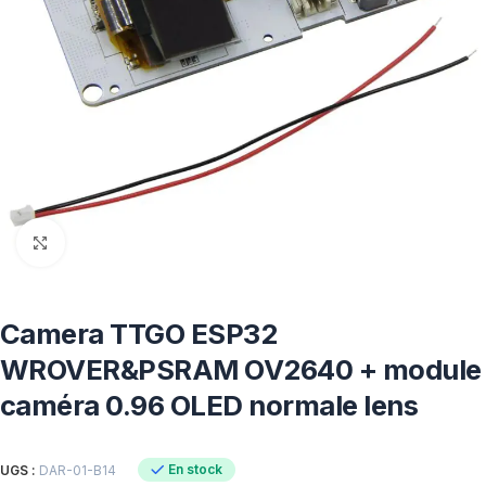
Click to enlarge
Camera TTGO ESP32
WROVER&PSRAM OV2640 + module
caméra 0.96 OLED normale lens
En stock
UGS :
DAR-01-B14