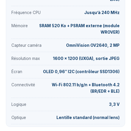
Fréquence CPU
Jusqu’à 240 MHz
Mémoire
SRAM 520 Ko + PSRAM externe (module
WROVER)
Capteur caméra
OmniVision OV2640, 2 MP
Résolution max
1600 × 1200 (UXGA), sortie JPEG
Écran
OLED 0,96″ I2C (contrôleur SSD1306)
Connectivité
Wi-Fi 802.11 b/g/n + Bluetooth 4.2
(BR/EDR + BLE)
Logique
3,3 V
Optique
Lentille standard (normal lens)