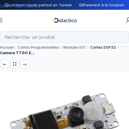
Livraison rapide partout en Tunisie
Paiement à la livraison
Skip to main content
Accueil
Cartes Programmables
Modules IOT
Cartes ESP32
Camera TTGO ESP32 WROVER&PSRAM OV2640 + module caméra 0.96 OLED normale lens