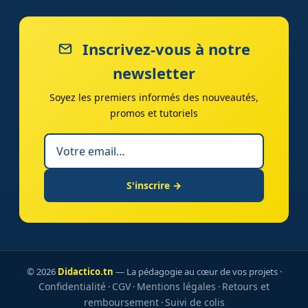
Inscrivez-vous à notre
newsletter
Soyez les premiers informés des nouveautés,
promos et tutoriels
S'inscrire →
© 2026
Didactico.tn
— La pédagogie au cœur de vos projets ·
Confidentialité
CGV
Mentions légales
Retours et
·
·
·
remboursement
Suivi de colis
·