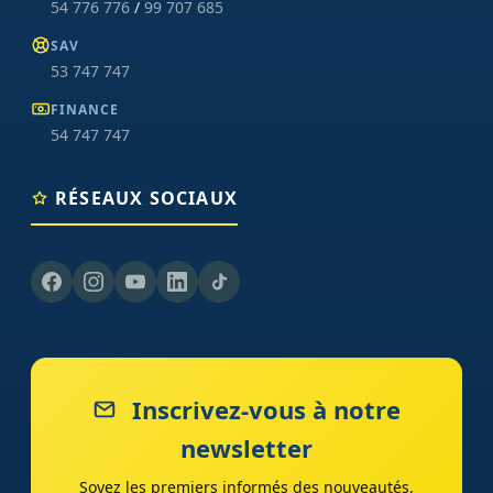
54 776 776
/
99 707 685
SAV
53 747 747
FINANCE
54 747 747
RÉSEAUX SOCIAUX
Inscrivez-vous à notre
newsletter
Soyez les premiers informés des nouveautés,