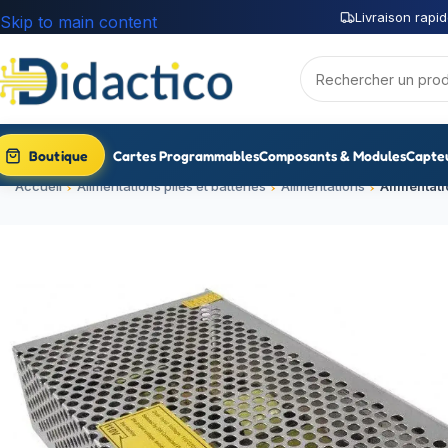
Livraison rapid
Skip to main content
Boutique
Cartes Programmables
Composants & Modules
Capte
Accueil
Alimentations piles et batteries
Alimentations
Alimentat