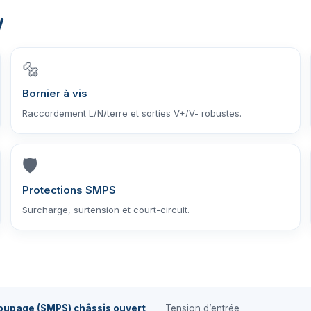
W
🔩
Bornier à vis
Raccordement L/N/terre et sorties V+/V- robustes.
🛡️
Protections SMPS
Surcharge, surtension et court-circuit.
oupage (SMPS) châssis ouvert
Tension d’entrée