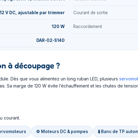
12 V DC, ajustable par trimmer
Courant de sortie
120 W
Raccordement
DAR-02-S140
on à découpage ?
dule. Dès que vous alimentez un long ruban LED, plusieurs
servomot
lais. Sa marge de 120 W évite l’échauffement et les chutes de tensio
u courant.
servomoteurs
⚙️ Moteurs DC & pompes
🧪 Banc de TP auto