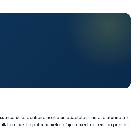
ssance utile. Contrairement à un adaptateur mural plafonné à 2
allation fixe. Le potentiomètre d’ajustement de tension présent