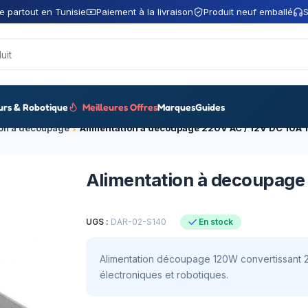
e partout en Tunisie
Paiement à la livraison
Produit neuf emballé
S
urs & Robotique
Meilleures Offres
Marques
Guides
ion a découpage
Alimentation à decoupage
UGS :
DAR-02-S140
En stock
Alimentation découpage 120W convertissant 2
électroniques et robotiques.