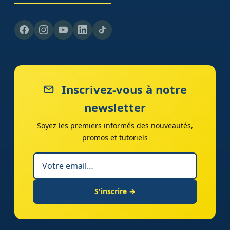
Inscrivez-vous à notre
newsletter
Soyez les premiers informés des nouveautés,
promos et tutoriels
S'inscrire →