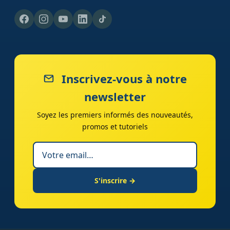
Inscrivez-vous à notre
newsletter
Soyez les premiers informés des nouveautés,
promos et tutoriels
S'inscrire →