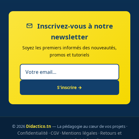
Inscrivez-vous à notre
newsletter
Soyez les premiers informés des nouveautés,
promos et tutoriels
S'inscrire →
© 2026
Didactico.tn
— La pédagogie au cœur de vos projets ·
Confidentialité
CGV
Mentions légales
Retours et
·
·
·