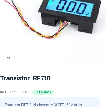
Click to enlarge
Transistor IRF710
En stock
UGS :
DCD-01-T218
Transistor IRF710, N-channel MOSFET, 60V drain-