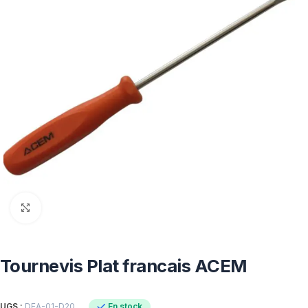
Click to enlarge
Tournevis Plat francais ACEM
En stock
UGS :
DEA-01-D20