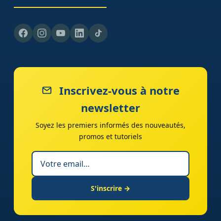
Inscrivez-vous à notre
newsletter
Soyez les premiers informés des nouveautés,
promos et tutoriels
S'inscrire →