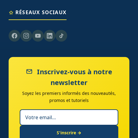
RÉSEAUX SOCIAUX
Inscrivez-vous à notre
newsletter
Soyez les premiers informés des nouveautés,
promos et tutoriels
S'inscrire →