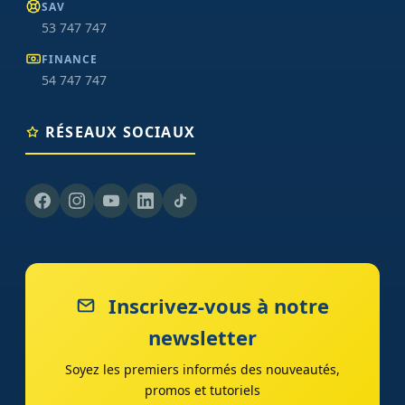
SAV
53 747 747
FINANCE
54 747 747
RÉSEAUX SOCIAUX
Inscrivez-vous à notre
newsletter
Soyez les premiers informés des nouveautés,
promos et tutoriels