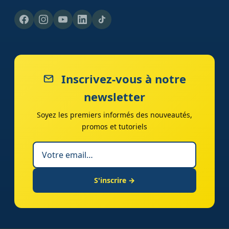
Inscrivez-vous à notre
newsletter
Soyez les premiers informés des nouveautés,
promos et tutoriels
S'inscrire →