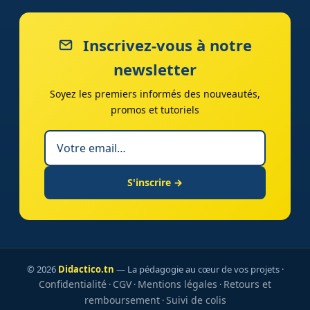
Inscrivez-vous à notre
newsletter
Soyez les premiers informés des nouveautés,
promos et tutoriels
S'inscrire →
© 2026
Didactico.tn
— La pédagogie au cœur de vos projets ·
Confidentialité
CGV
Mentions légales
Retours et
·
·
·
remboursement
Suivi de colis
·