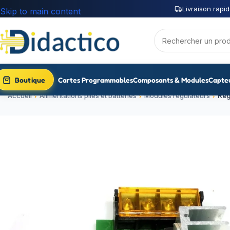
Livraison rapid
Skip to main content
Boutique
Cartes Programmables
Composants & Modules
Capte
Accueil
Alimentations piles et batteries
Modules régulateurs
Rég