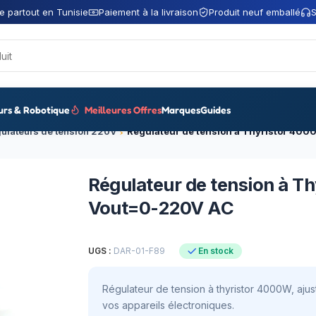
e partout en Tunisie
Paiement à la livraison
Produit neuf emballé
S
urs & Robotique
Meilleures Offres
Marques
Guides
ulateurs de tension 220V
Régulateur de tension à 
Vout=0-220V AC
UGS :
DAR-01-F89
En stock
Régulateur de tension à thyristor 4000W, aju
vos appareils électroniques.