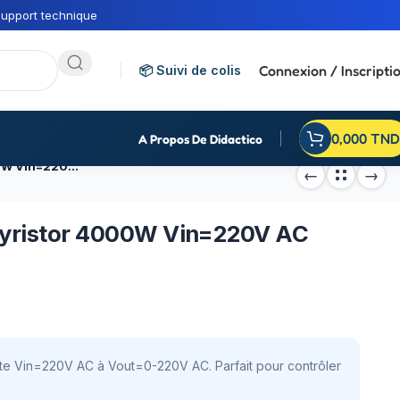
upport technique
Connexion / Inscripti
📦 Suivi de colis
0,000
TND
A Propos De Didactico
Régulateur de tension à Thyristor 4000W Vin=220V AC Vout=0-220V AC
Thyristor 4000W Vin=220V AC
ste Vin=220V AC à Vout=0-220V AC. Parfait pour contrôler