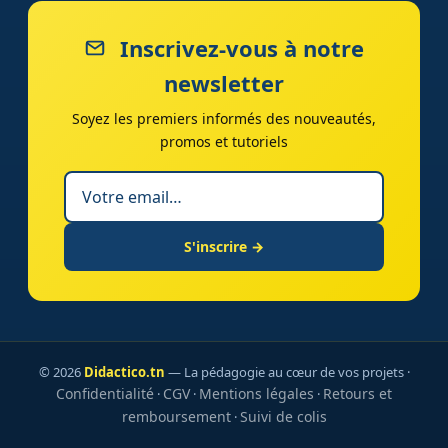
Inscrivez-vous à notre
newsletter
Soyez les premiers informés des nouveautés,
promos et tutoriels
S'inscrire →
© 2026
Didactico.tn
— La pédagogie au cœur de vos projets ·
Confidentialité
CGV
Mentions légales
Retours et
·
·
·
remboursement
Suivi de colis
·