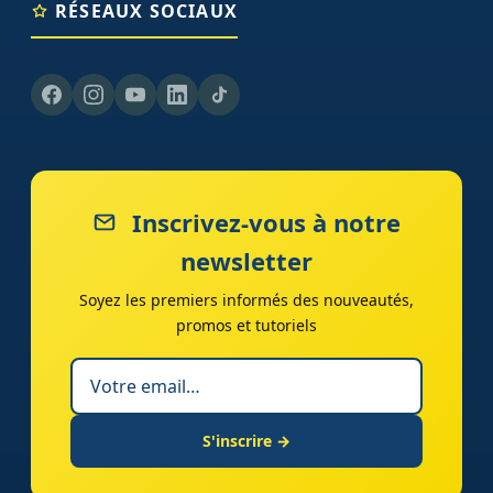
RÉSEAUX SOCIAUX
Inscrivez-vous à notre
newsletter
Soyez les premiers informés des nouveautés,
promos et tutoriels
S'inscrire →