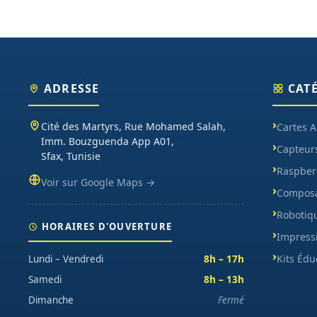
ADRESSE
CAT
Cité des Martyrs, Rue Mohamed Salah,
Cartes 
Imm. Bouzguenda App A01,
Capteur
Sfax, Tunisie
Raspberr
Voir sur Google Maps →
Composa
Robotiq
HORAIRES D'OUVERTURE
Impress
Kits Édu
Lundi – Vendredi
8h – 17h
Samedi
8h – 13h
Dimanche
Fermé