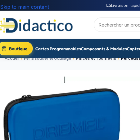
Livraison rapid
Skip to main content
Boutique
Cartes Programmables
Composants & Modules
Capte
Accueil
Fer a souder et Outillage
Pinces et Tournevis