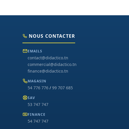
NOUS CONTACTER
EMAILS
contact@didactico.tn
commercial@didactico.tn
finance@didactico.tn
MAGASIN
54 776 776
/
99 707 685
SAV
53 747 747
FINANCE
54 747 747