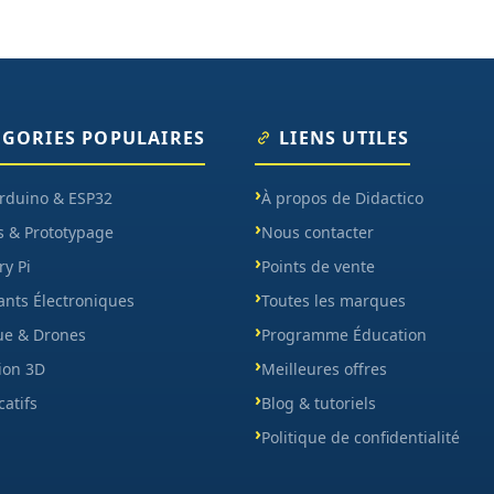
ÉGORIES POPULAIRES
LIENS UTILES
Arduino & ESP32
À propos de Didactico
s & Prototypage
Nous contacter
y Pi
Points de vente
nts Électroniques
Toutes les marques
ue & Drones
Programme Éducation
ion 3D
Meilleures offres
catifs
Blog & tutoriels
Politique de confidentialité