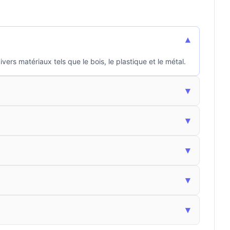
▾
ers matériaux tels que le bois, le plastique et le métal.
▾
▾
▾
▾
▾