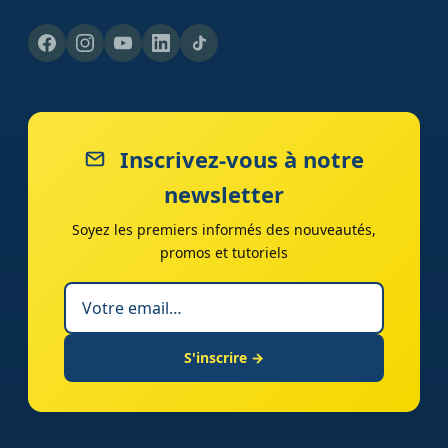
Inscrivez-vous à notre
newsletter
Soyez les premiers informés des nouveautés,
promos et tutoriels
S'inscrire →