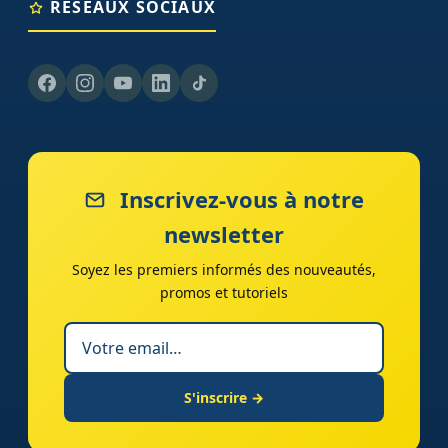
RÉSEAUX SOCIAUX
Inscrivez-vous à notre
newsletter
Soyez les premiers informés des nouveautés,
promos et tutoriels
S'inscrire →