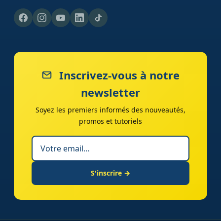
Inscrivez-vous à notre
newsletter
Soyez les premiers informés des nouveautés,
promos et tutoriels
S'inscrire →