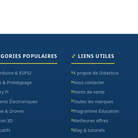
ÉGORIES POPULAIRES
LIENS UTILES
Arduino & ESP32
À propos de Didactico
s & Prototypage
Nous contacter
y Pi
Points de vente
nts Électroniques
Toutes les marques
ue & Drones
Programme Éducation
ion 3D
Meilleures offres
catifs
Blog & tutoriels