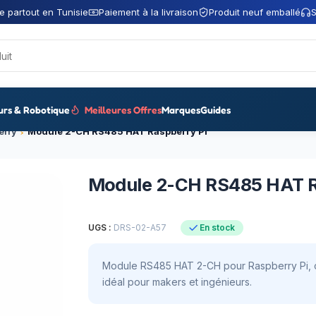
e partout en Tunisie
Paiement à la livraison
Produit neuf emballé
S
urs & Robotique
Meilleures Offres
Marques
Guides
erry
Module 2-CH RS485 HAT Raspberry Pi
Module 2-CH RS485 HAT R
UGS :
DRS-02-A57
En stock
Module RS485 HAT 2-CH pour Raspberry Pi, c
idéal pour makers et ingénieurs.