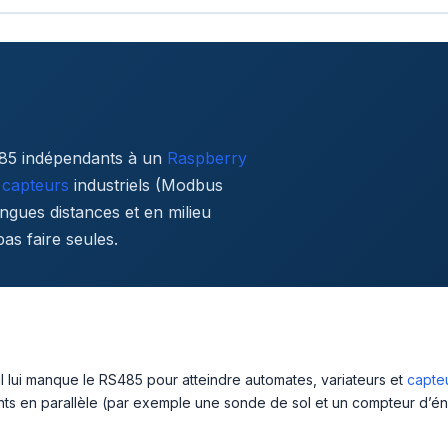
485 indépendants à un
Raspberry
t
capteurs
industriels (Modbus
ngues distances et en milieu
as faire seules.
il lui manque le RS485 pour atteindre automates, variateurs et
capte
ts en parallèle (par exemple une sonde de sol et un compteur d’é