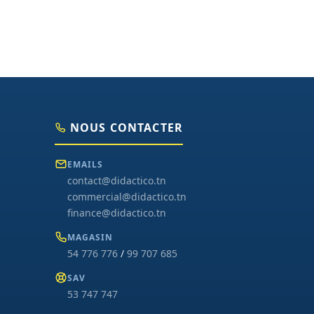
NOUS CONTACTER
EMAILS
contact@didactico.tn
commercial@didactico.tn
finance@didactico.tn
MAGASIN
54 776 776
/
99 707 685
SAV
53 747 747