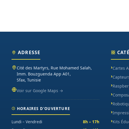
ADRESSE
CAT
Cité des Martyrs, Rue Mohamed Salah,
Cartes 
Imm. Bouzguenda App A01,
Capteur
Sfax, Tunisie
Raspberr
Voir sur Google Maps →
Composa
Robotiq
HORAIRES D'OUVERTURE
Impress
Kits Édu
Lundi – Vendredi
8h – 17h