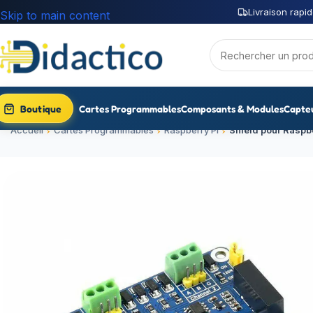
Livraison rapid
Skip to main content
Boutique
Cartes Programmables
Composants & Modules
Capte
Accueil
Cartes Programmables
Raspberry Pi
Shield pour Raspb