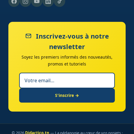
Inscrivez-vous à notre
newsletter
Soyez les premiers informés des nouveautés,
promos et tutoriels
S'inscrire →
© 2026
Didactico.tn
— La pédagogie au cœur de vos projets ·