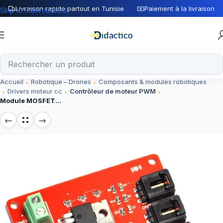
Livraison rapide partout en Tunisie
Paiement à la livraison
Skip to main content
Accueil
Robotique – Drones
Composants & modules robotiques
Drivers moteur cc
Contrôleur de moteur PWM
Module MOSFET IRF540 4-Channel