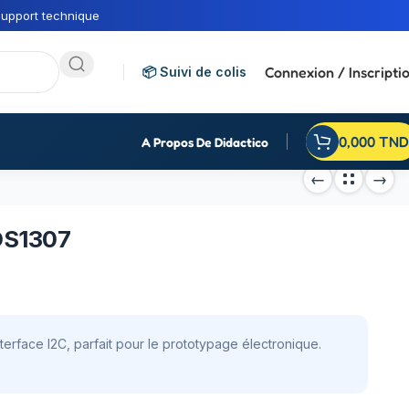
upport technique
Connexion / Inscripti
📦 Suivi de colis
0,000
TND
A Propos De Didactico
DS1307
erface I2C, parfait pour le prototypage électronique.