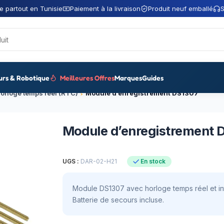
e partout en Tunisie
Paiement à la livraison
Produit neuf emballé
S
urs & Robotique
Meilleures Offres
Marques
Guides
orloge temps réel (RTC)
Module d’enregistrement DS1307
Module d’enregistrement 
UGS :
DAR-02-H21
En stock
Module DS1307 avec horloge temps réel et int
Batterie de secours incluse.