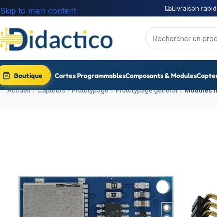
Livraison rapid
Skip to main content
Boutique
Cartes Programmables
Composants & Modules
Capte
Accueil
Capteurs – Prototypage
Prototypage général
Modules h