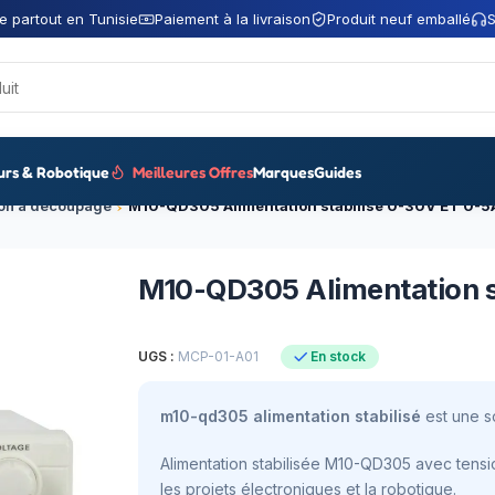
e partout en Tunisie
Paiement à la livraison
Produit neuf emballé
S
urs & Robotique
Meilleures Offres
Marques
Guides
ion a découpage
M10-QD305 Alimentation stabilisé 0-30V ET 0-5
M10-QD305 Alimentation s
UGS :
MCP-01-A01
En stock
m10-qd305 alimentation stabilisé
est une so
Alimentation stabilisée M10-QD305 avec tensi
les projets électroniques et la robotique.