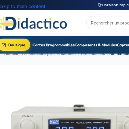
Livraison rapid
Skip to main content
Boutique
Cartes Programmables
Composants & Modules
Capte
Accueil
Alimentations piles et batteries
Alimentations
Alimentat