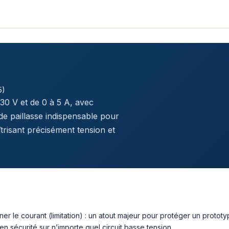
5)
 30 V et de 0 à 5 A, avec
 de paillasse indispensable pour
trisant précisément tension et
ner le courant (limitation) : un atout majeur pour protéger un protot
le en sécurité sur n’importe quel circuit basse tension.