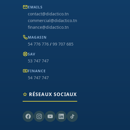
EMAILS
contact@didactico.tn
commercial@didactico.tn
finance@didactico.tn
MAGASIN
54 776 776
/
99 707 685
SAV
53 747 747
FINANCE
54 747 747
RÉSEAUX SOCIAUX