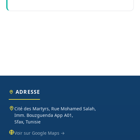
ADRESSE
Cité des Martyrs, Rue Mohamed Salah,
Imm. Bouzguenda App A01,
Sfax, Tunisie
Voir sur Google Maps →