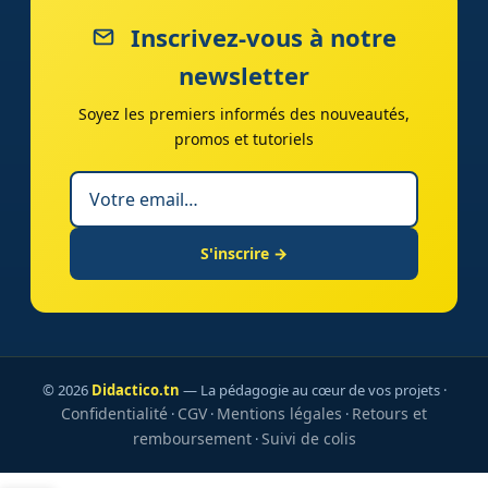
Inscrivez-vous à notre
newsletter
Soyez les premiers informés des nouveautés,
promos et tutoriels
S'inscrire →
© 2026
Didactico.tn
— La pédagogie au cœur de vos projets ·
Confidentialité
CGV
Mentions légales
Retours et
·
·
·
remboursement
Suivi de colis
·