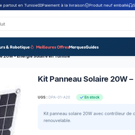
e partout en Tunisie
Paiement à la livraison
Produit neuf emballé
S
urs & Robotique
Meilleures Offres
Marques
Guides
e 20W – Énergie Solaire en Tunisie
Kit Panneau Solaire 20W – 
UGS :
DPA-01-A20
En stock
Kit panneau solaire 20W avec contrôleur de c
renouvelable.