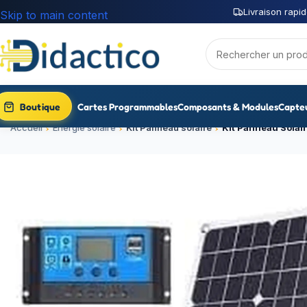
Livraison rapid
Skip to main content
Boutique
Cartes Programmables
Composants & Modules
Capte
Accueil
Energie solaire
Kit Panneau solaire
Kit Panneau Solair