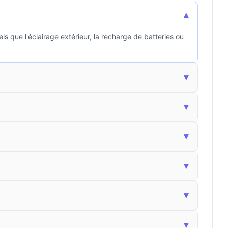
▾
ls que l'éclairage extérieur, la recharge de batteries ou
▾
▾
▾
▾
▾
▾