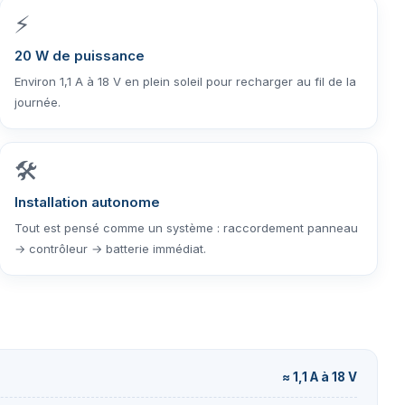
⚡
20 W de puissance
Environ 1,1 A à 18 V en plein soleil pour recharger au fil de la
journée.
🛠️
Installation autonome
Tout est pensé comme un système : raccordement panneau
→ contrôleur → batterie immédiat.
≈ 1,1 A à 18 V